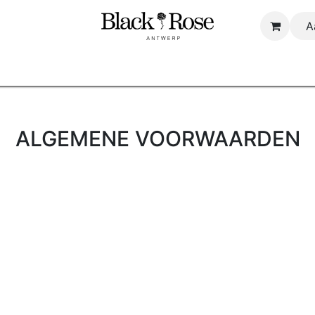
A
Startpagina
Shop
About us
B2B
ALGEMENE VOORWAARDEN