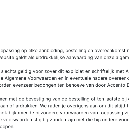
oepassing op elke aanbieding, bestelling en overeenkomst 
 website geldt als uitdrukkelijke aanvaarding van onze al
 slechts geldig voor zover dit expliciet en schriftelijk m
 deze Algemene Voorwaarden en in eventuele nadere overee
worden evenzeer bedongen ten behoeve van door Accento B
samen met de bevestiging van de bestelling of ten laatste b
aan of afdrukken. We raden je overigens aan om dit altijd 
ook bijkomende bijzondere voorwaarden van toepassing zij
voorwaarden strijdig zouden zijn met die bijzondere voorw
roepen.