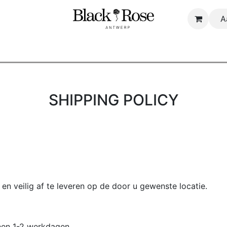
A
Startpagina
Shop
About us
B2B
SHIPPING POLICY
en veilig af te leveren op de door u gewenste locatie.
nen 1-2 werkdagen