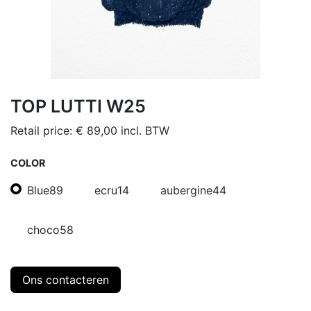
TOP LUTTI W25
Retail price:
€
89,00
incl. BTW
COLOR
Blue89
ecru14
aubergine44
choco58
Ons contacteren