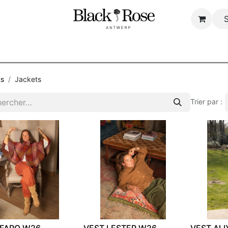
Page d'accueil
Boutique
Over ons
B2B
ts
Jackets
Trier par :
 FARO W26
VEST LESTER W26
VEST ALI