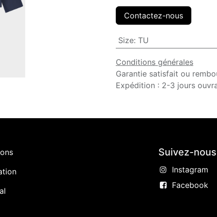
Contactez-nous
Size
:
TU
Conditions générales
Garantie satisfait ou rembo
Expédition : 2-3 jours ouvr
Suivez-nous
ions
Instagram
ation
Facebook
al