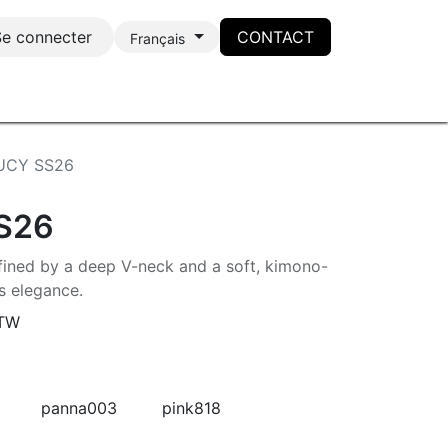
Se connecter
CONTACT
Français
UCY SS26
S26
efined by a deep V-neck and a soft, kimono-
ss elegance.
BTW
panna003
pink818