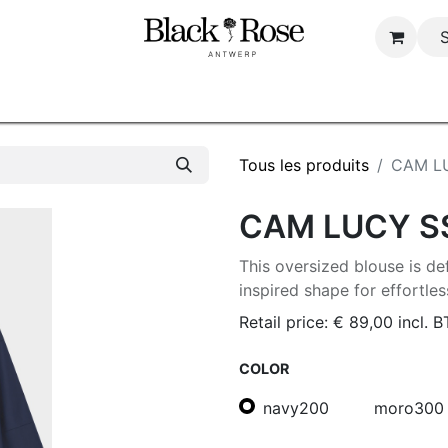
Page d'accueil
Boutique
Over ons
B2B
Tous les produits
CAM L
CAM LUCY S
This oversized blouse is d
inspired shape for effortle
Retail price:
€
89,00
incl. 
COLOR
navy200
moro300