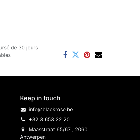
ursé de 30 jours
ables
Keep in touch
info@blackrose.be
+32 3 653 22 20
Maasstraat 65/67 , 2060
Antwerpen